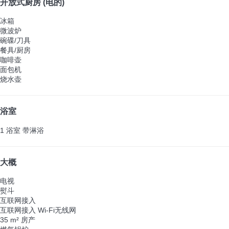
开放式厨房 (电的)
冰箱
微波炉
碗碟/刀具
餐具/厨房
咖啡壶
面包机
烧水壶
浴室
1 浴室 带淋浴
大概
电视
熨斗
互联网接入
互联网接入
Wi-Fi无线网
35 m² 房产