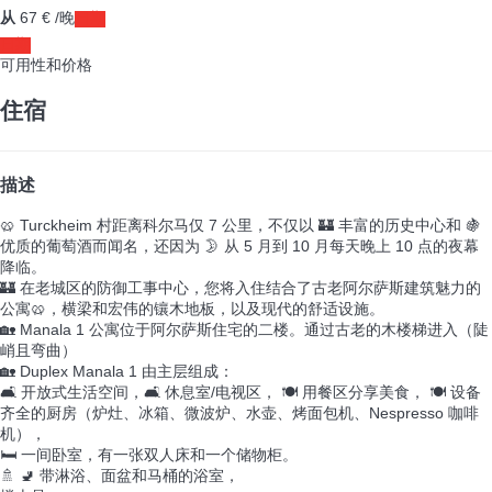
从
67
€
/晚
日期
日期
可用性和价格
住宿
描述
🥨 Turckheim 村距离科尔马仅 7 公里，不仅以 🏰 丰富的历史中心和 🍇
优质的葡萄酒而闻名，还因为 🌛 从 5 月到 10 月每天晚上 10 点的夜幕
降临。
🏰 在老城区的防御工事中心，您将入住结合了古老阿尔萨斯建筑魅力的
公寓🥨，横梁和宏伟的镶木地板，以及现代的舒适设施。
🏡 Manala 1 公寓位于阿尔萨斯住宅的二楼。通过古老的木楼梯进入（陡
峭且弯曲）
🏡 Duplex Manala 1 由主层组成：
🛋️ 开放式生活空间，🛋️ 休息室/电视区， 🍽️ 用餐区分享美食， 🍽️ 设备
齐全的厨房（炉灶、冰箱、微波炉、水壶、烤面包机、Nespresso 咖啡
机），
🛏️ 一间卧室，有一张双人床和一个储物柜。
🚿 🚽 带淋浴、面盆和马桶的浴室，