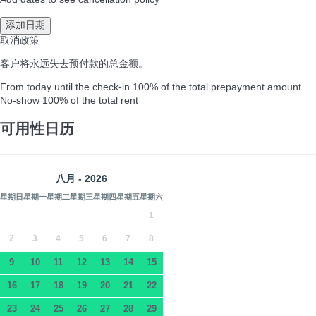
Add dates to see cancellation policy
添加日期
取消政策
客户将永远失去预付款的总金额。
From today until the check-in
100% of the total prepayment amount
No-show
100% of the total rent
可用性日历
八月 - 2026
星期日
星期一
星期二
星期三
星期四
星期五
星期六
1
2
3
4
5
6
7
8
9
10
11
12
13
14
15
16
17
18
19
20
21
22
23
24
25
26
27
28
29