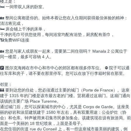
楼上是：
🛏️ 一间带双人床的卧室。
🏡 整间公寓都是你的。始终本着让您在入住期间获得最佳体验的精神：
清洁将完成，
🛏️ 床会铺上干净的床单，
干净的毛巾可供您使用，每间浴室均配有浴垫，厨房配有茶巾，
📶免费WIFI连接
🏡 您是与家人或朋友一起来，需要第二间住宿吗？ Manala 2 公寓位于
同一楼层，最多可容纳 4 人。
🅿️ 图尔克海姆在市中心和市中心的郊区都有很多停车位。 ⛔ 院子可以通
往车库和房子，请不要在那里停车。您可以在放下行李箱时留在那里。
邻里：
🏰 要到达您的住处，您必须通过主要的城门（Porte de France）。这座
建于 1315 年的门楼是该市最古老的门楼。贸易通过这扇门。这扇门通向
该镇的主要广场 Place Turenne。
通过城门后，您可以探索城市的中心，尤其是 Corps de Garde。这座美
丽的砂岩和涂层建筑建于 1580 年左右，具有双重用途：公会炉灶（协
会）和仓库。钟声被用来召集市民参加集会。该建筑现在设有旅游局。前
面是一个美丽的 18 世纪喷泉，上面是圣母子。
在您住宿的街道 rue du Conseil 上，有一些这座城市最美丽的建筑，例