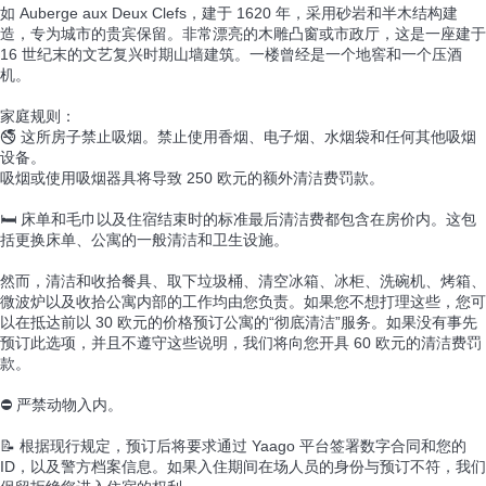
如 Auberge aux Deux Clefs，建于 1620 年，采用砂岩和半木结构建
造，专为城市的贵宾保留。非常漂亮的木雕凸窗或市政厅，这是一座建于
16 世纪末的文艺复兴时期山墙建筑。一楼曾经是一个地窖和一个压酒
机。
家庭规则：
🚭 这所房子禁止吸烟。禁止使用香烟、电子烟、水烟袋和任何其他吸烟
设备。
吸烟或使用吸烟器具将导致 250 欧元的额外清洁费罚款。
🛏️ 床单和毛巾以及住宿结束时的标准最后清洁费都包含在房价内。这包
括更换床单、公寓的一般清洁和卫生设施。
然而，清洁和收拾餐具、取下垃圾桶、清空冰箱、冰柜、洗碗机、烤箱、
微波炉以及收拾公寓内部的工作均由您负责。如果您不想打理这些，您可
以在抵达前以 30 欧元的价格预订公寓的“彻底清洁”服务。如果没有事先
预订此选项，并且不遵守这些说明，我们将向您开具 60 欧元的清洁费罚
款。
⛔ 严禁动物入内。
📝 根据现行规定，预订后将要求通过 Yaago 平台签署数字合同和您的
ID，以及警方档案信息。如果入住期间在场人员的身份与预订不符，我们