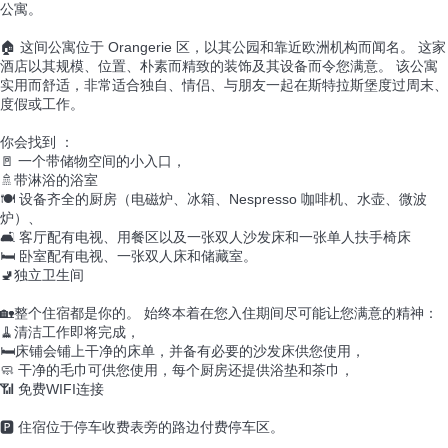
公寓。
🏠 这间公寓位于 Orangerie 区，以其公园和靠近欧洲机构而闻名。 这家
酒店以其规模、位置、朴素而精致的装饰及其设备而令您满意。 该公寓
实用而舒适，非常适合独自、情侣、与朋友一起在斯特拉斯堡度过周末、
度假或工作。
你会找到 ：
🚪 一个带储物空间的小入口，
🚿带淋浴的浴室
🍽️ 设备齐全的厨房（电磁炉、冰箱、Nespresso 咖啡机、水壶、微波
炉）、
🛋️ 客厅配有电视、用餐区以及一张双人沙发床和一张单人扶手椅床
🛏️ 卧室配有电视、一张双人床和储藏室。
🚽独立卫生间
🏡整个住宿都是你的。 始终本着在您入住期间尽可能让您满意的精神：
🧹清洁工作即将完成，
🛏️床铺会铺上干净的床单，并备有必要的沙发床供您使用，
🧼 干净的毛巾可供您使用，每个厨房还提供浴垫和茶巾，
📶 免费WIFI连接
🅿️ 住宿位于停车收费表旁的路边付费停车区。