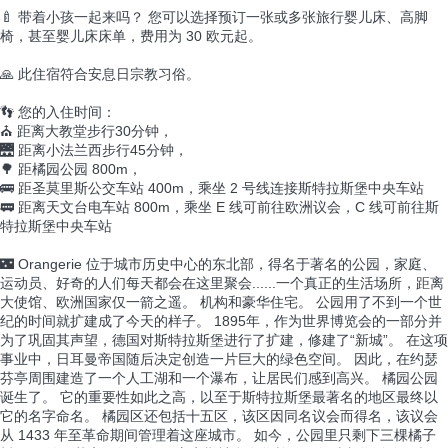
🍼 带着小孩一起来吗？ 您可以选择预订一张或多张旅行婴儿床、高脚
椅，甚至婴儿床床单，费用为 30 欧元起。
🙏 此住宿符合安息日宗教习俗。
👣 您的入住时间：
⛪ 距离大教堂步行30分钟，
🌉 距离小法兰西步行45分钟，
🌳 距橘园公园 800m，
🚌 距圣莫里斯公交车站 400m，乘坐 2 号线连接斯特拉斯堡中央车站
🚃 距离天文台电车站 800m，乘坐 E 线可前往欧洲议会，C 线可前往斯
特拉斯堡中央车站
🌃 Orangerie 位于城市历史中心的东北部，得名于著名的公园，家庭、
运动员、好奇的人们每天都会在这里聚会......一个真正的生活场所，距离
大使馆、欧洲国家仅一箭之遥。 机构和豪华住宅。 公园用了不到一个世
纪的时间就扩建成了今天的样子。 1895年，作为世界博览会的一部分并
为了巩固其声望，德国对斯特拉斯堡进行了扩建，修建了“新城”。 在这项
事业中，日耳曼帝国随后决定创造一片巨大的绿色空间。 因此，在约瑟
芬亭周围建造了一个人工湖和一个瀑布，让居民们感到高兴。 橘园公园
诞生了。 它的重要性如此之高，以至于斯特拉斯堡最著名的地区最终以
它的名字命名。 橘园区还包括十五区，该区因同名议会而得名，该议会
从 1433 年至革命期间管理着这座城市。 如今，公园里只剩下三棵橘子