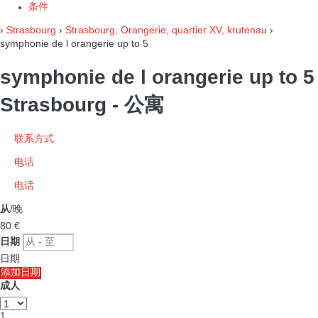
条件
›
Strasbourg
›
Strasbourg, Orangerie, quartier XV, krutenau
›
symphonie de l orangerie up to 5
symphonie de l orangerie up to 5
Strasbourg -
公寓
联系方式
电话
电话
从
/晚
80
€
日期
日期
添加日期
成人
1