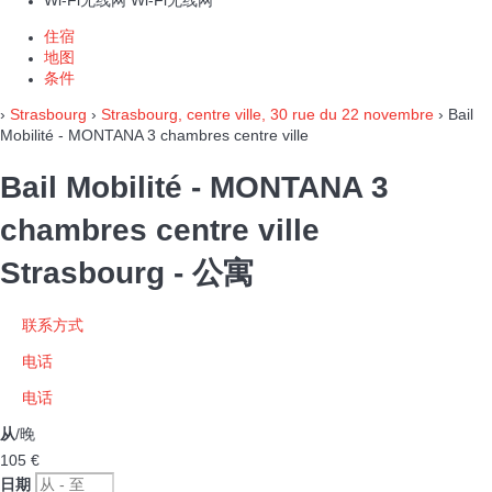
Wi-Fi无线网
Wi-Fi无线网
住宿
地图
条件
›
Strasbourg
›
Strasbourg, centre ville, 30 rue du 22 novembre
› Bail
Mobilité - MONTANA 3 chambres centre ville
Bail Mobilité - MONTANA 3
chambres centre ville
Strasbourg -
公寓
联系方式
电话
电话
从
/晚
105
€
日期