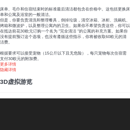
床单、毛巾和住宿结束时的标准最后清洁都包含在价格中。这包括更换床
单和公寓及浴室的一般清洁。
但是，你要负责清洗和整理餐具，倒掉垃圾，清空冰箱、冰柜、洗碗机、
烤箱和微波炉，以及整理公寓内的卫生。如果你不希望负责这些，你可以
在抵达前花30欧元订购一个名为 "完全清洁 "的公寓的补充方案。如果你
没有提前预订这个选项，也没有遵循这些指示，你将被收取60欧元的清
洁费。
根据要求可以接受宠物（15公斤以下且无危险），每只宠物每次住宿需
支付30欧元的附加费。
更多详情
隐藏详情
3D虚拟游览