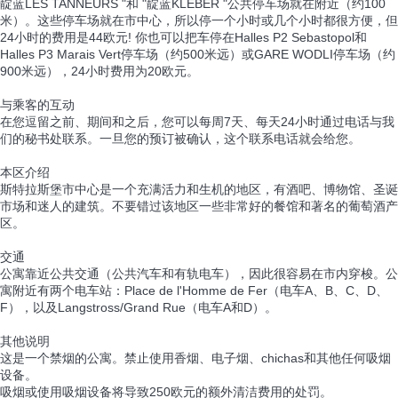
靛蓝LES TANNEURS "和 "靛蓝KLEBER "公共停车场就在附近（约100
米）。这些停车场就在市中心，所以停一个小时或几个小时都很方便，但
24小时的费用是44欧元! 你也可以把车停在Halles P2 Sebastopol和
Halles P3 Marais Vert停车场（约500米远）或GARE WODLI停车场（约
900米远），24小时费用为20欧元。
与乘客的互动
在您逗留之前、期间和之后，您可以每周7天、每天24小时通过电话与我
们的秘书处联系。一旦您的预订被确认，这个联系电话就会给您。
本区介绍
斯特拉斯堡市中心是一个充满活力和生机的地区，有酒吧、博物馆、圣诞
市场和迷人的建筑。不要错过该地区一些非常好的餐馆和著名的葡萄酒产
区。
交通
公寓靠近公共交通（公共汽车和有轨电车），因此很容易在市内穿梭。公
寓附近有两个电车站：Place de l'Homme de Fer（电车A、B、C、D、
F），以及Langstross/Grand Rue（电车A和D）。
其他说明
这是一个禁烟的公寓。禁止使用香烟、电子烟、chichas和其他任何吸烟
设备。
吸烟或使用吸烟设备将导致250欧元的额外清洁费用的处罚。