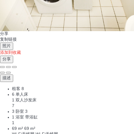
分享
复制链接
照片
添加到收藏
分享
描述
租客
8
6 单人床
1 双人沙发床
7
3 卧室
3
1 浴室 带浴缸
1
69 m²
69 m²