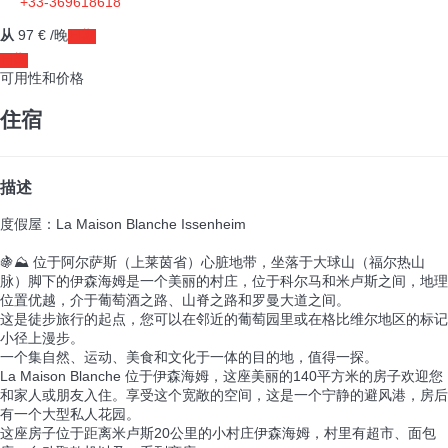
+33-369618618
从
97
€
/晚
日期
日期
可用性和价格
住宿
描述
度假屋：La Maison Blanche Issenheim
🍇⛰️ 位于阿尔萨斯（上莱茵省）心脏地带，坐落于大球山（福尔热山
脉）脚下的伊森海姆是一个美丽的村庄，位于科尔马和米卢斯之间，地理
位置优越，介于葡萄酒之路、山脊之路和罗曼大道之间。
这是徒步旅行的起点，您可以在邻近的葡萄园里或在格比维尔地区的标记
小径上漫步。
一个集自然、运动、美食和文化于一体的目的地，值得一探。
La Maison Blanche 位于伊森海姆，这座美丽的140平方米的房子欢迎您
和家人或朋友入住。享受这个宽敞的空间，这是一个宁静的避风港，房后
有一个大型私人花园。
这座房子位于距离米卢斯20公里的小村庄伊森海姆，村里有超市、面包