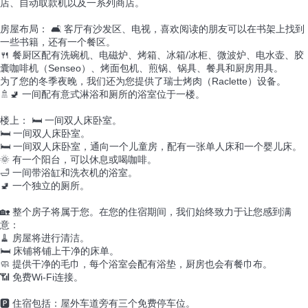
店、自动取款机以及一系列商店。
房屋布局： 🛋️ 客厅有沙发区、电视，喜欢阅读的朋友可以在书架上找到
一些书籍，还有一个餐区。
🍴 餐厨区配有洗碗机、电磁炉、烤箱、冰箱/冰柜、微波炉、电水壶、胶
囊咖啡机（Senseo）、烤面包机、煎锅、锅具、餐具和厨房用具。
为了您的冬季夜晚，我们还为您提供了瑞士烤肉（Raclette）设备。
🚿🚽 一间配有意式淋浴和厕所的浴室位于一楼。
楼上： 🛏️ 一间双人床卧室。
🛏️ 一间双人床卧室。
🛏️ 一间双人床卧室，通向一个儿童房，配有一张单人床和一个婴儿床。
🌞 有一个阳台，可以休息或喝咖啡。
🛁 一间带浴缸和洗衣机的浴室。
🚽 一个独立的厕所。
🏡 整个房子将属于您。在您的住宿期间，我们始终致力于让您感到满
意：
🧹 房屋将进行清洁。
🛏️ 床铺将铺上干净的床单。
🧼 提供干净的毛巾，每个浴室会配有浴垫，厨房也会有餐巾布。
📶 免费Wi-Fi连接。
🅿️ 住宿包括：屋外车道旁有三个免费停车位。