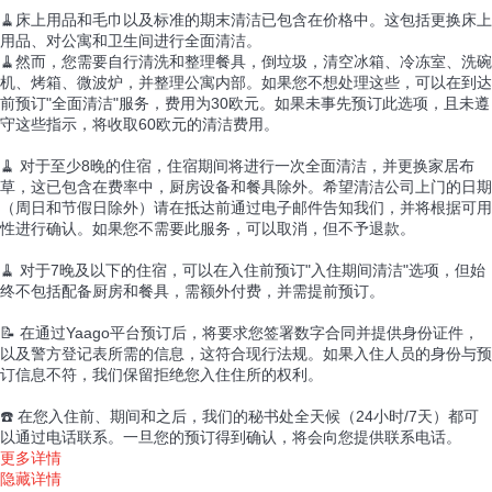
🧹床上用品和毛巾以及标准的期末清洁已包含在价格中。这包括更换床上
用品、对公寓和卫生间进行全面清洁。
🧹然而，您需要自行清洗和整理餐具，倒垃圾，清空冰箱、冷冻室、洗碗
机、烤箱、微波炉，并整理公寓内部。如果您不想处理这些，可以在到达
前预订"全面清洁"服务，费用为30欧元。如果未事先预订此选项，且未遵
守这些指示，将收取60欧元的清洁费用。
🧹 对于至少8晚的住宿，住宿期间将进行一次全面清洁，并更换家居布
草，这已包含在费率中，厨房设备和餐具除外。希望清洁公司上门的日期
（周日和节假日除外）请在抵达前通过电子邮件告知我们，并将根据可用
性进行确认。如果您不需要此服务，可以取消，但不予退款。
🧹 对于7晚及以下的住宿，可以在入住前预订"入住期间清洁"选项，但始
终不包括配备厨房和餐具，需额外付费，并需提前预订。
📝 在通过Yaago平台预订后，将要求您签署数字合同并提供身份证件，
以及警方登记表所需的信息，这符合现行法规。如果入住人员的身份与预
订信息不符，我们保留拒绝您入住住所的权利。
☎️ 在您入住前、期间和之后，我们的秘书处全天候（24小时/7天）都可
以通过电话联系。一旦您的预订得到确认，将会向您提供联系电话。
更多详情
隐藏详情