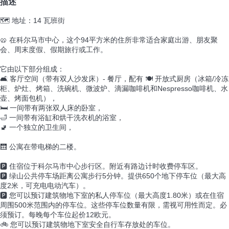
描述
🗺️ 地址：14 瓦班街
🥨 在科尔马市中心，这个94平方米的住所非常适合家庭出游、朋友聚
会、周末度假、假期旅行或工作。
它由以下部分组成：
🛋️ 客厅空间（带有双人沙发床）- 餐厅，配有 🍽️ 开放式厨房（冰箱/冷冻
柜、炉灶、烤箱、洗碗机、微波炉、滴漏咖啡机和Nespresso咖啡机、水
壶、烤面包机），
🛏️ 一间带有两张双人床的卧室，
🛁 一间带有浴缸和烘干洗衣机的浴室，
🚽 一个独立的卫生间，
🛗 公寓在带电梯的二楼。
🅿️ 住宿位于科尔马市中心步行区。附近有路边计时收费停车区。
🅿️ 绿山公共停车场距离公寓步行5分钟。提供650个地下停车位（最大高
度2米，可充电电动汽车）。
🅿️ 您可以预订建筑物地下室的私人停车位（最大高度1.80米）或在住宿
周围500米范围内的停车位。这些停车位数量有限，需视可用性而定。必
须预订。每晚每个车位起价12欧元。
🚲 您可以预订建筑物地下室安全自行车存放处的车位。