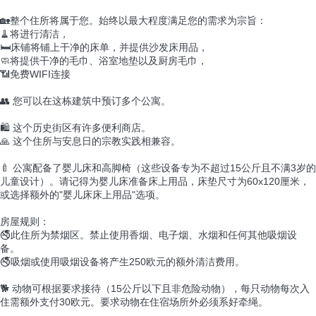
🏡整个住所将属于您。始终以最大程度满足您的需求为宗旨：
🧹将进行清洁，
🛏️床铺将铺上干净的床单，并提供沙发床用品，
🧼将提供干净的毛巾、浴室地垫以及厨房毛巾，
📶免费WIFI连接
👥 您可以在这栋建筑中预订多个公寓。
🛍️ 这个历史街区有许多便利商店。
🙏 这个住所与安息日的宗教实践相兼容。
🍼 公寓配备了婴儿床和高脚椅（这些设备专为不超过15公斤且不满3岁的
儿童设计）。请记得为婴儿床准备床上用品，床垫尺寸为60x120厘米，
或选择额外的"婴儿床床上用品"选项。
房屋规则：
🚭此住所为禁烟区。禁止使用香烟、电子烟、水烟和任何其他吸烟设
备。
🚭吸烟或使用吸烟设备将产生250欧元的额外清洁费用。
🐕 动物可根据要求接待（15公斤以下且非危险动物），每只动物每次入
住需额外支付30欧元。要求动物在住宿场所外必须系好牵绳。