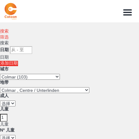
菜
单
搜索
筛选
搜索
日期
日期
添加日期
城市
地带
成人
儿童
儿童
Nº 儿童