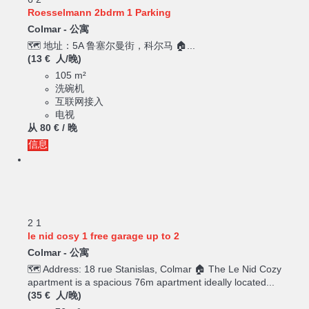
6
2
Roesselmann 2bdrm 1 Parking
Colmar -
公寓
🗺️ 地址：5A 鲁塞尔曼街，科尔马 🏠...
(13 € 人/晚)
105 m²
洗碗机
互联网接入
电视
从
80 €
/ 晚
信息
2
1
le nid cosy 1 free garage up to 2
Colmar -
公寓
🗺️ Address: 18 rue Stanislas, Colmar 🏠 The Le Nid Cozy
apartment is a spacious 76m apartment ideally located...
(35 € 人/晚)