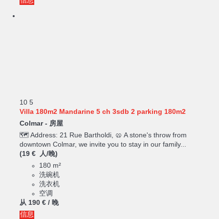
信息
10
5
Villa 180m2 Mandarine 5 ch 3sdb 2 parking 180m2
Colmar -
房屋
🗺️ Address: 21 Rue Bartholdi, 🥨 A stone's throw from
downtown Colmar, we invite you to stay in our family...
(19 € 人/晚)
180 m²
洗碗机
洗衣机
空调
从
190 €
/ 晚
信息