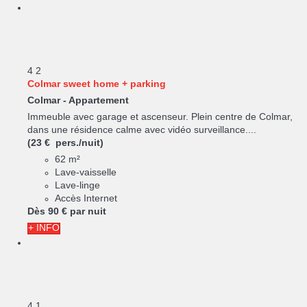
4
2
Colmar sweet home + parking
Colmar -
Appartement
Immeuble avec garage et ascenseur. Plein centre de Colmar,
dans une résidence calme avec vidéo surveillance....
(23 € pers./nuit)
62 m²
Lave-vaisselle
Lave-linge
Accès Internet
Dès
90 €
par nuit
+ INFO
4
1