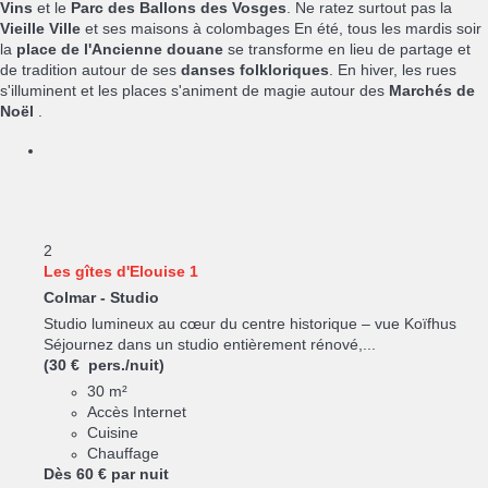
Vins
et le
Parc des Ballons des Vosges
. Ne ratez surtout pas la
Vieille Ville
et ses maisons à colombages En été, tous les mardis soir
la
place de l'Ancienne douane
se transforme en lieu de partage et
de tradition autour de ses
danses folkloriques
. En hiver, les rues
s'illuminent et les places s'animent de magie autour des
Marchés de
Noël
.
2
Les gîtes d'Elouise 1
Colmar -
Studio
Studio lumineux au cœur du centre historique – vue Koïfhus
Séjournez dans un studio entièrement rénové,...
(30 € pers./nuit)
30 m²
Accès Internet
Cuisine
Chauffage
Dès
60 €
par nuit