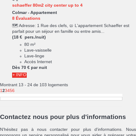
schaeffer 80m2 city center up to 4
Colmar -
Appartement
8 Évaluations
🗺️ Adresse: 1 Rue des clefs, 🥨 L'appartement Schaeffer est
parfait pour un séjour en famille ou entre amis...
(18 € pers./nuit)
80 m²
Lave-vaisselle
Lave-linge
Accès Internet
Dès
70 €
par nuit
+ INFO
Montrant 13 - 24 de 103 logements
1
2
3
4
5
6
Contactez nous pour plus d'informations
N'hésitez pas à nous contacter pour plus d'informations. Nous
proposons un service personnalisé pour vous aider à préparer votre