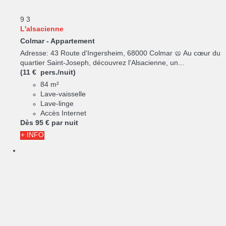
9
3
L'alsacienne
Colmar -
Appartement
Adresse: 43 Route d'Ingersheim, 68000 Colmar 🥨 Au cœur du
quartier Saint-Joseph, découvrez l'Alsacienne, un...
(11 € pers./nuit)
84 m²
Lave-vaisselle
Lave-linge
Accès Internet
Dès
95 €
par nuit
+ INFO