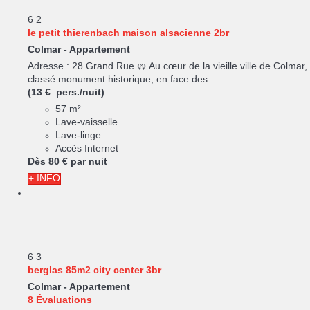
6
2
le petit thierenbach maison alsacienne 2br
Colmar -
Appartement
Adresse : 28 Grand Rue 🥨 Au cœur de la vieille ville de Colmar,
classé monument historique, en face des...
(13 € pers./nuit)
57 m²
Lave-vaisselle
Lave-linge
Accès Internet
Dès
80 €
par nuit
+ INFO
6
3
berglas 85m2 city center 3br
Colmar -
Appartement
8 Évaluations