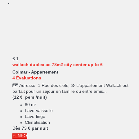
6
1
wallach duplex ac 78m2 city center up to 6
Colmar -
Appartement
4 Évaluations
🗺️ Adresse: 1 Rue des clefs, 🥨 L'appartement Wallach est
parfait pour un séjour en famille ou entre amis...
(12 € pers./nuit)
80 m²
Lave-vaisselle
Lave-linge
Climatisation
Dès
73 €
par nuit
+ INFO