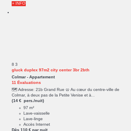
+ INFO
8
3
gluck duplex 97m2 city center 3br 2bth
Colmar -
Appartement
11 Évaluations
🗺️ Adresse: 21b Grand Rue 🥨 Au cœur du centre-ville de
Colmar, à deux pas de la Petite Venise et à...
(14 € pers./nuit)
97 m²
Lave-vaisselle
Lave-linge
Accès Internet
Dès
110 €
par nuit