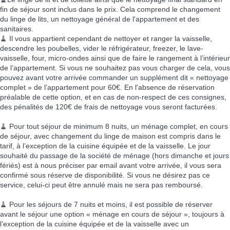
🧹Le linge de lit et de toilette ainsi que le nettoyage final standard en
fin de séjour sont inclus dans le prix. Cela comprend le changement
du linge de lits, un nettoyage général de l'appartement et des
sanitaires.
🧹 Il vous appartient cependant de nettoyer et ranger la vaisselle,
descendre les poubelles, vider le réfrigérateur, freezer, le lave-
vaisselle, four, micro-ondes ainsi que de faire le rangement à l’intérieur
de l’appartement. Si vous ne souhaitez pas vous charger de cela, vous
pouvez avant votre arrivée commander un supplément dit « nettoyage
complet » de l’appartement pour 60€. En l'absence de réservation
préalable de cette option, et en cas de non-respect de ces consignes,
des pénalités de 120€ de frais de nettoyage vous seront facturées.
🧹 Pour tout séjour de minimum 8 nuits, un ménage complet, en cours
de séjour, avec changement du linge de maison est compris dans le
tarif, à l’exception de la cuisine équipée et de la vaisselle. Le jour
souhaité du passage de la société de ménage (hors dimanche et jours
fériés) est à nous préciser par email avant votre arrivée, il vous sera
confirmé sous réserve de disponibilité. Si vous ne désirez pas ce
service, celui-ci peut être annulé mais ne sera pas remboursé.
🧹 Pour les séjours de 7 nuits et moins, il est possible de réserver
avant le séjour une option « ménage en cours de séjour », toujours à
l’exception de la cuisine équipée et de la vaisselle avec un