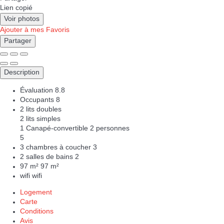
Lien copié
Voir photos
Ajouter à mes Favoris
Partager
Description
Évaluation
8.8
Occupants
8
2 lits doubles
2 lits simples
1 Canapé-convertible 2 personnes
5
3 chambres à coucher
3
2 salles de bains
2
97 m²
97 m²
wifi
wifi
Logement
Carte
Conditions
Avis