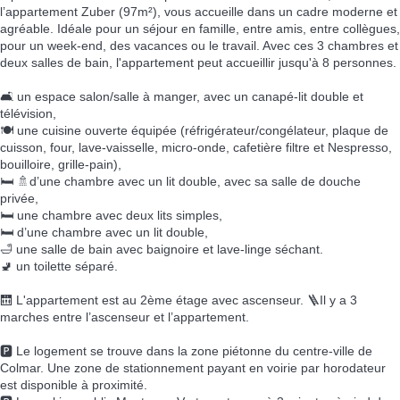
l’appartement Zuber (97m²), vous accueille dans un cadre moderne et
agréable. Idéale pour un séjour en famille, entre amis, entre collègues,
pour un week-end, des vacances ou le travail. Avec ces 3 chambres et
deux salles de bain, l'appartement peut accueillir jusqu'à 8 personnes.
🛋️ un espace salon/salle à manger, avec un canapé-lit double et
télévision,
🍽️ une cuisine ouverte équipée (réfrigérateur/congélateur, plaque de
cuisson, four, lave-vaisselle, micro-onde, cafetière filtre et Nespresso,
bouilloire, grille-pain),
🛏️ 🚿d’une chambre avec un lit double, avec sa salle de douche
privée,
🛏️ une chambre avec deux lits simples,
🛏️ d’une chambre avec un lit double,
🛁 une salle de bain avec baignoire et lave-linge séchant.
🚽 un toilette séparé.
🛗 L'appartement est au 2ème étage avec ascenseur. 🪜Il y a 3
marches entre l’ascenseur et l’appartement.
🅿️ Le logement se trouve dans la zone piétonne du centre-ville de
Colmar. Une zone de stationnement payant en voirie par horodateur
est disponible à proximité.