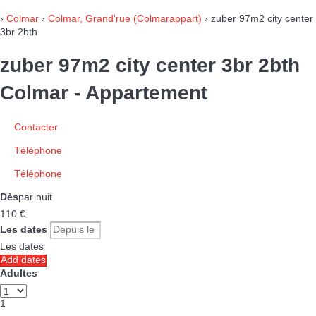
›
Colmar
›
Colmar, Grand'rue (Colmarappart)
› zuber 97m2 city center
3br 2bth
zuber 97m2 city center 3br 2bth
Colmar -
Appartement
Contacter
Téléphone
Téléphone
Dès
par nuit
110
€
Les dates
Les dates
Add dates
Adultes
1