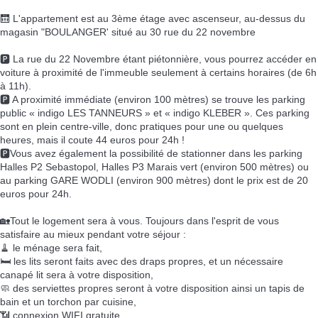
🛗 L'appartement est au 3ème étage avec ascenseur, au-dessus du
magasin "BOULANGER' situé au 30 rue du 22 novembre
🅿️ La rue du 22 Novembre étant piétonnière, vous pourrez accéder en
voiture à proximité de l'immeuble seulement à certains horaires (de 6h
à 11h).
🅿️ A proximité immédiate (environ 100 mètres) se trouve les parking
public « indigo LES TANNEURS » et « indigo KLEBER ». Ces parking
sont en plein centre-ville, donc pratiques pour une ou quelques
heures, mais il coute 44 euros pour 24h !
🅿️Vous avez également la possibilité de stationner dans les parking
Halles P2 Sebastopol, Halles P3 Marais vert (environ 500 mètres) ou
au parking GARE WODLI (environ 900 mètres) dont le prix est de 20
euros pour 24h.
🏡Tout le logement sera à vous. Toujours dans l'esprit de vous
satisfaire au mieux pendant votre séjour :
🧹 le ménage sera fait,
🛏️ les lits seront faits avec des draps propres, et un nécessaire
canapé lit sera à votre disposition,
🧼 des serviettes propres seront à votre disposition ainsi un tapis de
bain et un torchon par cuisine,
📶 connexion WIFI gratuite