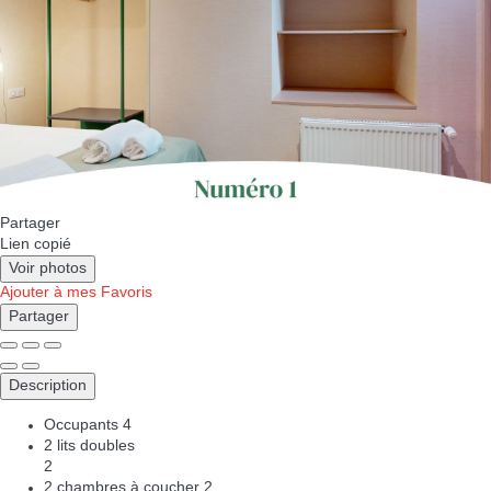
Partager
Lien copié
Voir photos
Ajouter à mes Favoris
Partager
Description
Occupants
4
2 lits doubles
2
2 chambres à coucher
2