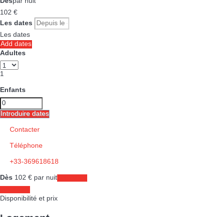
Dès
par nuit
102
€
Les dates
Les dates
Add dates
Adultes
1
Enfants
Introduire dates
Contacter
Téléphone
+33-369618618
Dès
102
€
par nuit
Les dates
Les dates
Disponibilité et prix