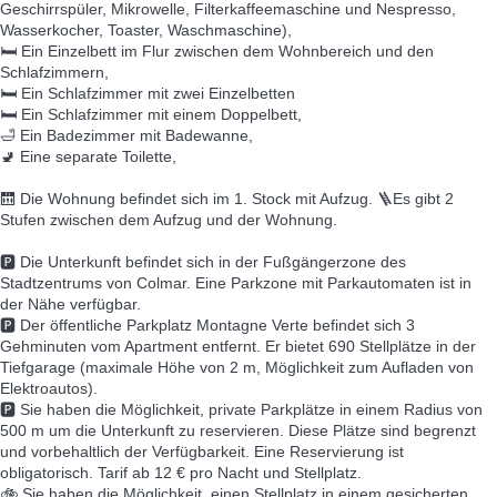
Geschirrspüler, Mikrowelle, Filterkaffeemaschine und Nespresso,
Wasserkocher, Toaster, Waschmaschine),
🛏️ Ein Einzelbett im Flur zwischen dem Wohnbereich und den
Schlafzimmern,
🛏️ Ein Schlafzimmer mit zwei Einzelbetten
🛏️ Ein Schlafzimmer mit einem Doppelbett,
🛁 Ein Badezimmer mit Badewanne,
🚽 Eine separate Toilette,
🛗 Die Wohnung befindet sich im 1. Stock mit Aufzug. 🪜Es gibt 2
Stufen zwischen dem Aufzug und der Wohnung.
🅿️ Die Unterkunft befindet sich in der Fußgängerzone des
Stadtzentrums von Colmar. Eine Parkzone mit Parkautomaten ist in
der Nähe verfügbar.
🅿️ Der öffentliche Parkplatz Montagne Verte befindet sich 3
Gehminuten vom Apartment entfernt. Er bietet 690 Stellplätze in der
Tiefgarage (maximale Höhe von 2 m, Möglichkeit zum Aufladen von
Elektroautos).
🅿️ Sie haben die Möglichkeit, private Parkplätze in einem Radius von
500 m um die Unterkunft zu reservieren. Diese Plätze sind begrenzt
und vorbehaltlich der Verfügbarkeit. Eine Reservierung ist
obligatorisch. Tarif ab 12 € pro Nacht und Stellplatz.
🚲 Sie haben die Möglichkeit, einen Stellplatz in einem gesicherten