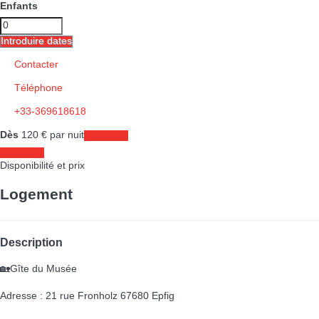
Enfants
Introduire dates
Contacter
Téléphone
+33-369618618
Dès
120
€
par nuit
Les dates
Les dates
Disponibilité et prix
Logement
Description
🏡Gîte du Musée
Adresse : 21 rue Fronholz 67680 Epfig