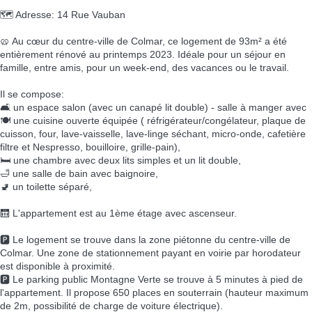
🗺️ Adresse: 14 Rue Vauban
🥨 Au cœur du centre-ville de Colmar, ce logement de 93m² a été
entièrement rénové au printemps 2023. Idéale pour un séjour en
famille, entre amis, pour un week-end, des vacances ou le travail.
Il se compose:
🛋️ un espace salon (avec un canapé lit double) - salle à manger avec
🍽️ une cuisine ouverte équipée ( réfrigérateur/congélateur, plaque de
cuisson, four, lave-vaisselle, lave-linge séchant, micro-onde, cafetière
filtre et Nespresso, bouilloire, grille-pain),
🛏️ une chambre avec deux lits simples et un lit double,
🛁 une salle de bain avec baignoire,
🚽 un toilette séparé,
🛗 L'appartement est au 1ème étage avec ascenseur.
🅿️ Le logement se trouve dans la zone piétonne du centre-ville de
Colmar. Une zone de stationnement payant en voirie par horodateur
est disponible à proximité.
🅿️ Le parking public Montagne Verte se trouve à 5 minutes à pied de
l'appartement. Il propose 650 places en souterrain (hauteur maximum
de 2m, possibilité de charge de voiture électrique).