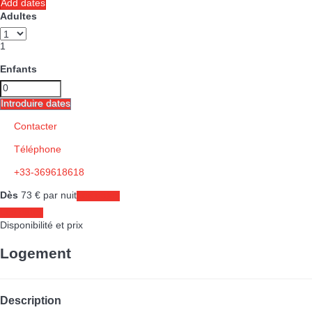
Add dates
Adultes
1
Enfants
Introduire dates
Contacter
Téléphone
+33-369618618
Dès
73
€
par nuit
Les dates
Les dates
Disponibilité et prix
Logement
Description