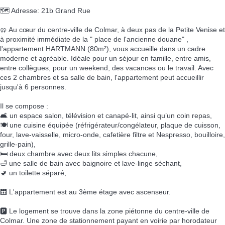
🗺️ Adresse: 21b Grand Rue
🥨 Au cœur du centre-ville de Colmar, à deux pas de la Petite Venise et
à proximité immédiate de la " place de l'ancienne douane" ,
l'appartement HARTMANN (80m²), vous accueille dans un cadre
moderne et agréable. Idéale pour un séjour en famille, entre amis,
entre collègues, pour un weekend, des vacances ou le travail. Avec
ces 2 chambres et sa salle de bain, l'appartement peut accueillir
jusqu'à 6 personnes.
Il se compose :
🛋️ un espace salon, télévision et canapé-lit, ainsi qu’un coin repas,
🍽️ une cuisine équipée (réfrigérateur/congélateur, plaque de cuisson,
four, lave-vaisselle, micro-onde, cafetière filtre et Nespresso, bouilloire,
grille-pain),
🛏️ deux chambre avec deux lits simples chacune,
🛁 une salle de bain avec baignoire et lave-linge séchant,
🚽 un toilette séparé,
🛗 L'appartement est au 3ème étage avec ascenseur.
🅿️ Le logement se trouve dans la zone piétonne du centre-ville de
Colmar. Une zone de stationnement payant en voirie par horodateur