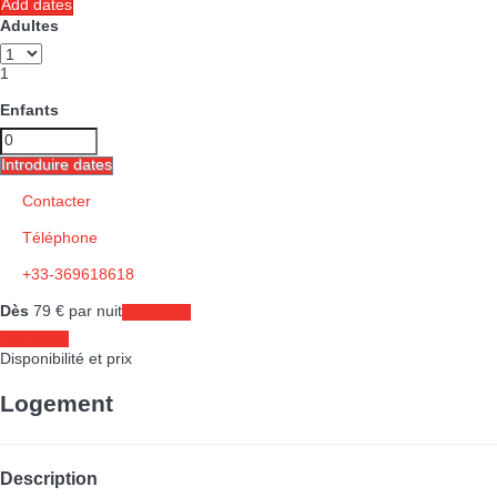
Add dates
Adultes
1
Enfants
Introduire dates
Contacter
Téléphone
+33-369618618
Dès
79
€
par nuit
Les dates
Les dates
Disponibilité et prix
Logement
Description