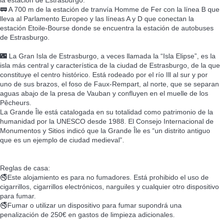
la estación de Estrasburgo.
🚃 A 700 m de la estación de tranvía Homme de Fer con la línea B que
lleva al Parlamento Europeo y las líneas A y D que conectan la
estación Etoile-Bourse donde se encuentra la estación de autobuses
de Estrasburgo.
🌃 La Gran Isla de Estrasburgo, a veces llamada la “Isla Elipse”, es la
isla más central y característica de la ciudad de Estrasburgo, de la que
constituye el centro histórico. Está rodeado por el río Ill al sur y por
uno de sus brazos, el foso de Faux-Rempart, al norte, que se separan
aguas abajo de la presa de Vauban y confluyen en el muelle de los
Pêcheurs.
La Grande Île está catalogada en su totalidad como patrimonio de la
humanidad por la UNESCO desde 1988. El Consejo Internacional de
Monumentos y Sitios indicó que la Grande Île es “un distrito antiguo
que es un ejemplo de ciudad medieval”.
Reglas de casa:
🚭Este alojamiento es para no fumadores. Está prohibido el uso de
cigarrillos, cigarrillos electrónicos, narguiles y cualquier otro dispositivo
para fumar.
🚭Fumar o utilizar un dispositivo para fumar supondrá una
penalización de 250€ en gastos de limpieza adicionales.