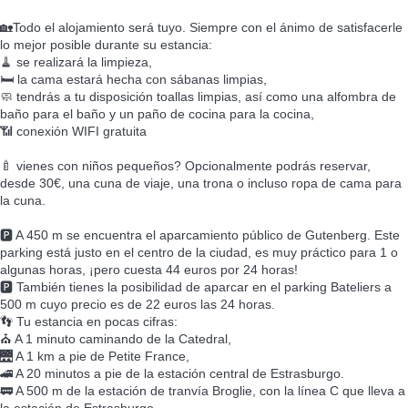
🏡Todo el alojamiento será tuyo. Siempre con el ánimo de satisfacerle
lo mejor posible durante su estancia:
🧹 se realizará la limpieza,
🛏️ la cama estará hecha con sábanas limpias,
🧼 tendrás a tu disposición toallas limpias, así como una alfombra de
baño para el baño y un paño de cocina para la cocina,
📶 conexión WIFI gratuita
🍼 vienes con niños pequeños? Opcionalmente podrás reservar,
desde 30€, una cuna de viaje, una trona o incluso ropa de cama para
la cuna.
🅿️ A 450 m se encuentra el aparcamiento público de Gutenberg. Este
parking está justo en el centro de la ciudad, es muy práctico para 1 o
algunas horas, ¡pero cuesta 44 euros por 24 horas!
🅿️ También tienes la posibilidad de aparcar en el parking Bateliers a
500 m cuyo precio es de 22 euros las 24 horas.
👣 Tu estancia en pocas cifras:
⛪ A 1 minuto caminando de la Catedral,
🌉 A 1 km a pie de Petite France,
🚄 A 20 minutos a pie de la estación central de Estrasburgo.
🚃 A 500 m de la estación de tranvía Broglie, con la línea C que lleva a