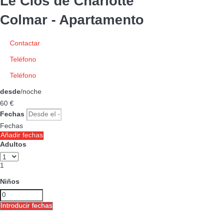
Le Clos de Charlotte
Colmar -
Apartamento
Contactar
Teléfono
Teléfono
desde
/noche
60
€
Fechas
Fechas
Añadir fechas
Adultos
1
Niños
Introducir fechas