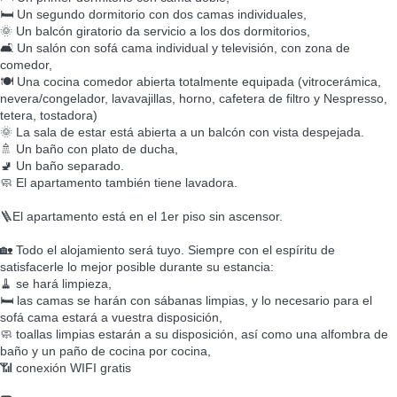
🛏️ Un segundo dormitorio con dos camas individuales,
🌞 Un balcón giratorio da servicio a los dos dormitorios,
🛋️ Un salón con sofá cama individual y televisión, con zona de
comedor,
🍽️ Una cocina comedor abierta totalmente equipada (vitrocerámica,
nevera/congelador, lavavajillas, horno, cafetera de filtro y Nespresso,
tetera, tostadora)
🌞 La sala de estar está abierta a un balcón con vista despejada.
🚿 Un baño con plato de ducha,
🚽 Un baño separado.
🧼 El apartamento también tiene lavadora.
🪜El apartamento está en el 1er piso sin ascensor.
🏡 Todo el alojamiento será tuyo. Siempre con el espíritu de
satisfacerle lo mejor posible durante su estancia:
🧹 se hará limpieza,
🛏️ las camas se harán con sábanas limpias, y lo necesario para el
sofá cama estará a vuestra disposición,
🧼 toallas limpias estarán a su disposición, así como una alfombra de
baño y un paño de cocina por cocina,
📶 conexión WIFI gratis