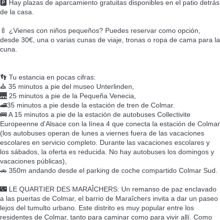
🅿️ Hay plazas de aparcamiento gratuitas disponibles en el patio detrás
de la casa.
🍼 ¿Vienes con niños pequeños? Puedes reservar como opción,
desde 30€, una o varias cunas de viaje, tronas o ropa de cama para la
cuna.
👣 Tu estancia en pocas cifras:
⛪ 35 minutos a pie del museo Unterlinden,
🌉 25 minutos a pie de la Pequeña Venecia,
🚄35 minutos a pie desde la estación de tren de Colmar.
🚌 A 15 minutos a pie de la estación de autobuses Collectivite
Europeenne d'Alsace con la línea 4 que conecta la estación de Colmar
(los autobuses operan de lunes a viernes fuera de las vacaciones
escolares en servicio completo. Durante las vacaciones escolares y
los sábados, la oferta es reducida. No hay autobuses los domingos y
vacaciones públicas),
🚗 350m andando desde el parking de coche compartido Colmar Sud.
🌃 LE QUARTIER DES MARAÎCHERS: Un remanso de paz enclavado
a las puertas de Colmar, el barrio de Maraîchers invita a dar un paseo
lejos del tumulto urbano. Este distrito es muy popular entre los
residentes de Colmar, tanto para caminar como para vivir allí. Como