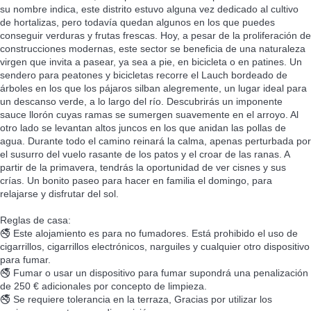
su nombre indica, este distrito estuvo alguna vez dedicado al cultivo
de hortalizas, pero todavía quedan algunos en los que puedes
conseguir verduras y frutas frescas. Hoy, a pesar de la proliferación de
construcciones modernas, este sector se beneficia de una naturaleza
virgen que invita a pasear, ya sea a pie, en bicicleta o en patines. Un
sendero para peatones y bicicletas recorre el Lauch bordeado de
árboles en los que los pájaros silban alegremente, un lugar ideal para
un descanso verde, a lo largo del río. Descubrirás un imponente
sauce llorón cuyas ramas se sumergen suavemente en el arroyo. Al
otro lado se levantan altos juncos en los que anidan las pollas de
agua. Durante todo el camino reinará la calma, apenas perturbada por
el susurro del vuelo rasante de los patos y el croar de las ranas. A
partir de la primavera, tendrás la oportunidad de ver cisnes y sus
crías. Un bonito paseo para hacer en familia el domingo, para
relajarse y disfrutar del sol.
Reglas de casa:
🚭 Este alojamiento es para no fumadores. Está prohibido el uso de
cigarrillos, cigarrillos electrónicos, narguiles y cualquier otro dispositivo
para fumar.
🚭 Fumar o usar un dispositivo para fumar supondrá una penalización
de 250 € adicionales por concepto de limpieza.
🚭 Se requiere tolerancia en la terraza, Gracias por utilizar los