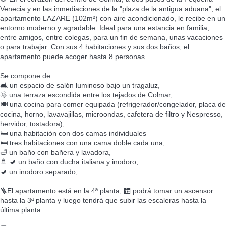
Venecia y en las inmediaciones de la "plaza de la antigua aduana", el
apartamento LAZARE (102m²) con aire acondicionado, le recibe en un
entorno moderno y agradable. Ideal para una estancia en familia,
entre amigos, entre colegas, para un fin de semana, unas vacaciones
o para trabajar. Con sus 4 habitaciones y sus dos baños, el
apartamento puede acoger hasta 8 personas.
Se compone de:
🛋️ un espacio de salón luminoso bajo un tragaluz,
🌞 una terraza escondida entre los tejados de Colmar,
🍽️ una cocina para comer equipada (refrigerador/congelador, placa de
cocina, horno, lavavajillas, microondas, cafetera de filtro y Nespresso,
hervidor, tostadora),
🛏️ una habitación con dos camas individuales
🛏️ tres habitaciones con una cama doble cada una,
🛁 un baño con bañera y lavadora,
🚿 🚽 un baño con ducha italiana y inodoro,
🚽 un inodoro separado,
🪜El apartamento está en la 4ª planta, 🛗 podrá tomar un ascensor
hasta la 3ª planta y luego tendrá que subir las escaleras hasta la
última planta.