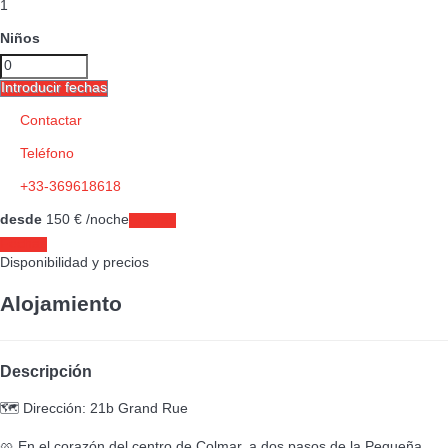
1
Niños
Introducir fechas
Contactar
Teléfono
+33-369618618
desde
150
€
/noche
Fechas
Fechas
Disponibilidad y precios
Alojamiento
Descripción
🗺️ Dirección: 21b Grand Rue
🥨 En el corazón del centro de Colmar, a dos pasos de la Pequeña