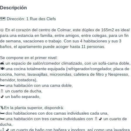
Descripción
🗺️ Dirección: 1 Rue des Clefs
🥨 En el corazón del centro de Colmar, este dúplex de 165m2 es ideal
para una estancia en familia, entre amigos, entre colegas, para un fin
de semana, vacaciones o trabajo. Con sus 4 habitaciones y sus 3
baños, el apartamento puede acoger hasta 11 personas.
Se compone en el primer nivel:
🛋️ un espacio de salón/comedor climatizado, con un sofá-cama doble,
🍽️ una cocina totalmente equipada (refrigerador/congelador, placa de
cocina, horno, lavavajillas, microondas, cafetera de filtro y Nespresso,
hervidor, tostadora),
🛏️ una habitación con una cama doble,
🚿 un cuarto de ducha,
🚽 un baño separado,
🪜En la planta superior, dispondrá:
🛏️ dos habitaciones con dos camas individuales cada una,
🛏️ una habitación con tres camas individuales con 🚿🚽 un cuarto de
ducha,
🛁 🚽 un cuarto de baño con bañera y inodoro, así como una lavadora