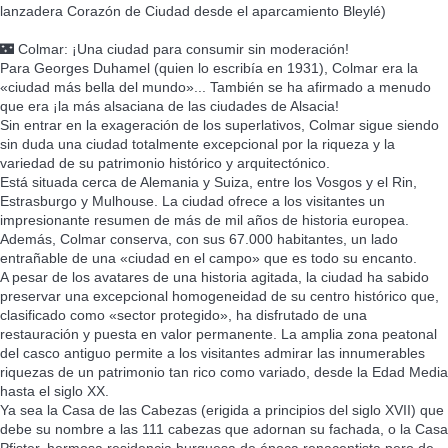
lanzadera Corazón de Ciudad desde el aparcamiento Bleylé)
🌃 Colmar: ¡Una ciudad para consumir sin moderación!
Para Georges Duhamel (quien lo escribía en 1931), Colmar era la
«ciudad más bella del mundo»... También se ha afirmado a menudo
que era ¡la más alsaciana de las ciudades de Alsacia!
Sin entrar en la exageración de los superlativos, Colmar sigue siendo
sin duda una ciudad totalmente excepcional por la riqueza y la
variedad de su patrimonio histórico y arquitectónico.
Está situada cerca de Alemania y Suiza, entre los Vosgos y el Rin,
Estrasburgo y Mulhouse. La ciudad ofrece a los visitantes un
impresionante resumen de más de mil años de historia europea.
Además, Colmar conserva, con sus 67.000 habitantes, un lado
entrañable de una «ciudad en el campo» que es todo su encanto.
A pesar de los avatares de una historia agitada, la ciudad ha sabido
preservar una excepcional homogeneidad de su centro histórico que,
clasificado como «sector protegido», ha disfrutado de una
restauración y puesta en valor permanente. La amplia zona peatonal
del casco antiguo permite a los visitantes admirar las innumerables
riquezas de un patrimonio tan rico como variado, desde la Edad Media
hasta el siglo XX.
Ya sea la Casa de las Cabezas (erigida a principios del siglo XVII) que
debe su nombre a las 111 cabezas que adornan su fachada, o la Casa