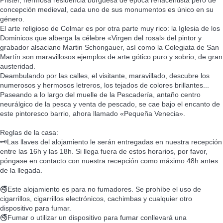
Pfister, hermosa residencia burguesa de época renacentista pero de
concepción medieval, cada uno de sus monumentos es único en su
género.
El arte religioso de Colmar es por otra parte muy rico: la Iglesia de los
Dominicos que alberga la célebre «Virgen del rosal» del pintor y
grabador alsaciano Martin Schongauer, así como la Colegiata de San
Martín son maravillosos ejemplos de arte gótico puro y sobrio, de gran
austeridad.
Deambulando por las calles, el visitante, maravillado, descubre los
numerosos y hermosos letreros, los tejados de colores brillantes...
Paseando a lo largo del muelle de la Pescadería, antaño centro
neurálgico de la pesca y venta de pescado, se cae bajo el encanto de
este pintoresco barrio, ahora llamado «Pequeña Venecia».
Reglas de la casa:
🗝️Las llaves del alojamiento le serán entregadas en nuestra recepción
entre las 16h y las 18h. Si llega fuera de estos horarios, por favor,
póngase en contacto con nuestra recepción como máximo 48h antes
de la llegada.
🚭Este alojamiento es para no fumadores. Se prohíbe el uso de
cigarrillos, cigarrillos electrónicos, cachimbas y cualquier otro
dispositivo para fumar.
🚭Fumar o utilizar un dispositivo para fumar conllevará una