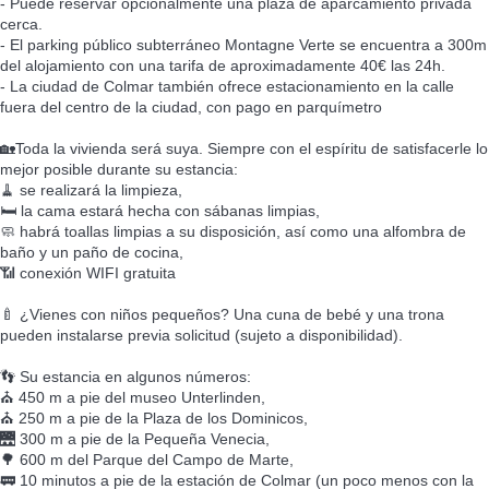
- Puede reservar opcionalmente una plaza de aparcamiento privada
cerca.
- El parking público subterráneo Montagne Verte se encuentra a 300m
del alojamiento con una tarifa de aproximadamente 40€ las 24h.
- La ciudad de Colmar también ofrece estacionamiento en la calle
fuera del centro de la ciudad, con pago en parquímetro
🏡Toda la vivienda será suya. Siempre con el espíritu de satisfacerle lo
mejor posible durante su estancia:
🧹 se realizará la limpieza,
🛏️ la cama estará hecha con sábanas limpias,
🧼 habrá toallas limpias a su disposición, así como una alfombra de
baño y un paño de cocina,
📶 conexión WIFI gratuita
🍼 ¿Vienes con niños pequeños? Una cuna de bebé y una trona
pueden instalarse previa solicitud (sujeto a disponibilidad).
👣 Su estancia en algunos números:
⛪ 450 m a pie del museo Unterlinden,
⛪ 250 m a pie de la Plaza de los Dominicos,
🌉 300 m a pie de la Pequeña Venecia,
🌳 600 m del Parque del Campo de Marte,
🚃 10 minutos a pie de la estación de Colmar (un poco menos con la